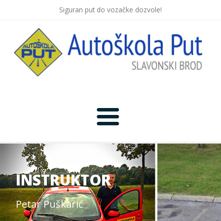
Siguran put do vozačke dozvole!
Početna
Novosti
INSTRUKTOR
Lokacija
Petar Puškarić