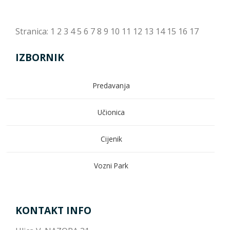
Stranica:
1
2
3
4
5
6
7
8
9
10
11
12
13
14
15
16
17
IZBORNIK
Predavanja
Učionica
Cijenik
Vozni Park
KONTAKT INFO