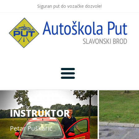
Siguran put do vozačke dozvole!
Početna
Novosti
INSTRUKTOR
Lokacija
Petar Puškarić