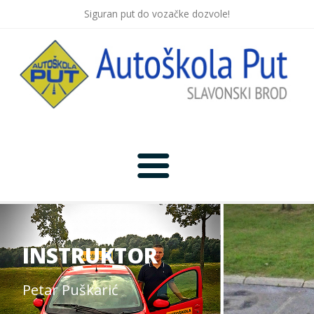
Siguran put do vozačke dozvole!
Početna
Novosti
INSTRUKTOR
Lokacija
Petar Puškarić