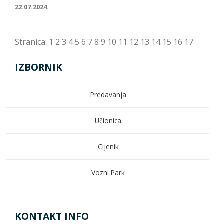
22.07.2024.
Stranica:
1
2
3
4
5
6
7
8
9
10
11
12
13
14
15
16
17
IZBORNIK
Predavanja
Učionica
Cijenik
Vozni Park
KONTAKT INFO