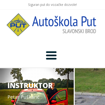
Siguran put do vozačke dozvole!
Početna
Novosti
INSTRUKTOR
Lokacija
Petar Puškarić