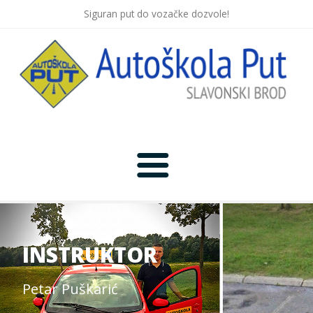
Siguran put do vozačke dozvole!
Početna
Novosti
INSTRUKTOR
Lokacija
Petar Puškarić